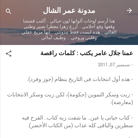
التخطي إلى المحتوى الرئيسي
مدونة عمر الشال
هنا أرسم لوحات ألوانها لون خيالي .. أكتب قصصا
وقعها وقع أحلامي .. أزرع زهرا معطرا بعبير وطني
الغالي .. هذه ليست فقط مدونتي .. إنها مزيج عقلي
وقلبي وروحي ... وطيف آمالي
عمنا جلال عامر يكتب : كلمات راقصة
-
سبتمبر 07, 2011
- هذه أول انتخابات فى التاريخ بنظام (جوز وفرد).
- زيت وسكر التموين (حكومة)، لكن زيت وسكر الانتخابات
(معارضة).
- كتاب حياتى يا عين.. ما شفت زيه كتاب.. الفرح فيه
سطرين والباقى كله عذاب (من الكتاب الأخضر).