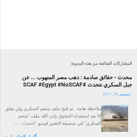
المشاركات الشائعة من هذه المدونة
محدث - حقائق صادمة : ذهب مصر المنهوب ... عن
جبل السكري نتحدث #SCAF #Egypt #NoSCAF
-
سبتمبر 19, 2011
ملاحظة هامة: تم فتح ملف منجم السكري ولن يغلق
إلا بعد استعداة الحقوق بإذن الله ملف "منجم
السكري" في صحيفة التغيير فيديو.. اعتصام عمال
السكري احتجاجًا على الفساد التغيير تخترق عزبة
أكمل التفاصيل »