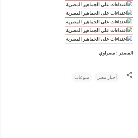
المصدر : مصراوي
أخبار مصر
منوعات
ت
ع
ل
ي
ق
ا