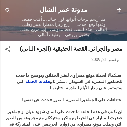
التخطي إلى المحتوى الرئيسي
مدونة عمر الشال
هنا أرسم لوحات ألوانها لون خيالي .. أكتب قصصا
وقعها وقع أحلامي .. أزرع زهرا معطرا بعبير وطني
الغالي .. هذه ليست فقط مدونتي .. إنها مزيج عقلي
وقلبي وروحي ... وطيف آمالي
مصر والجزائر..القصة الحقيقية (الجزء الثانى)
-
نوفمبر 21, 2009
استكمالا لحملة موقع مصراوى لنشر الحقائق وتوضيح ما حدث
للجماهير المصرية فى السودان ، ننشر ثاني
حلقات الحملة
التي
ستستمر على مدار الأيام القادمة ..فتابعونا..
اعتداءات على الجماهير المصرية..الصور تتحدث عن نفسها
لن نكتب فى هذه الحلقة ما حدث على لسان شهود عيان او جماهير
حضرت المباراة فى الخرطوم ولكن سنترككم مع مجموعة من الصور
التي وصلت موقع مصراوى من زواره الحريصين على المشاركة فى