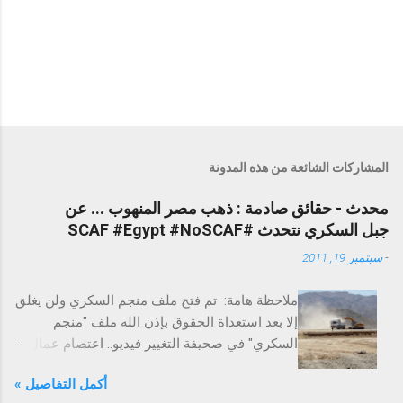
المشاركات الشائعة من هذه المدونة
محدث - حقائق صادمة : ذهب مصر المنهوب ... عن
جبل السكري نتحدث #SCAF #Egypt #NoSCAF
-
سبتمبر 19, 2011
ملاحظة هامة: تم فتح ملف منجم السكري ولن يغلق
إلا بعد استعداة الحقوق بإذن الله ملف "منجم
السكري" في صحيفة التغيير فيديو.. اعتصام عمال
السكري احتجاجًا على الفساد التغيير تخترق عزبة
أكمل التفاصيل »
السكري لاستخراج الذهب - ملف حقوق العمال