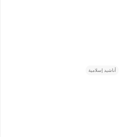
أناشيد إسلامية
ت
ع
ل
ي
ق
ا
ت