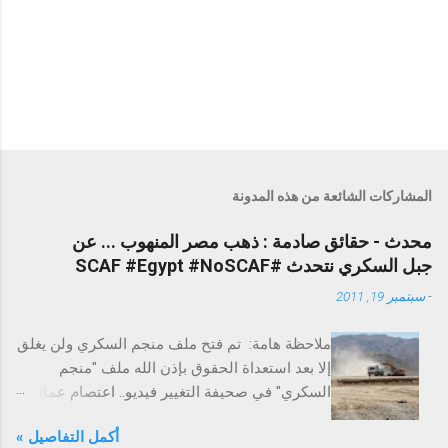
المشاركات الشائعة من هذه المدونة
محدث - حقائق صادمة : ذهب مصر المنهوب ... عن
جبل السكري نتحدث #SCAF #Egypt #NoSCAF
-
سبتمبر 19, 2011
ملاحظة هامة: تم فتح ملف منجم السكري ولن يغلق
إلا بعد استعداة الحقوق بإذن الله ملف "منجم
السكري" في صحيفة التغيير فيديو.. اعتصام عمال
السكري احتجاجًا على الفساد التغيير تخترق عزبة
أكمل التفاصيل »
السكري لاستخراج الذهب - ملف حقوق العمال