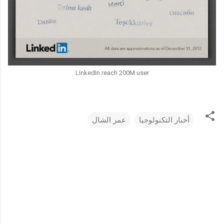
LinkedIn reach 200M user
أخبار التكنولوجيا
عمر الشال
ت
ع
ل
ي
ق
ا