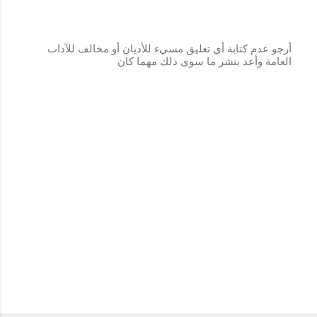
أرجو عدم كتابة أي تعليق مسيء للأديان أو مخالف للآداب
العامة وأعد بنشر ما سوى ذلك مهما كان
إ
ر
س
ا
ل
ت
ع
ل
ي
ق