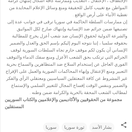
الإختطاف ، الإعتقال ، التعذيب وممارسة كافة أشكال إمتهان كرامة
المواطن مع تغييب كامل للحقيقة ومنع وسائل الإعلام المحايدة من
تغطية الأنباء على أرض الواقع .
إن ممارسات السلطة الحاكمة في سوريا ترقى في جوانب عدة إلى
تصنيفها ضمن جرائم ضد الإنسانية وإنتهاك صارخ لكل المواثيق
والشرعة الدولية لحقوق الإنسان ضد شعب أعزل يخرج للمطالبة
بحقوقه سلميا ، إننا نتوجه اليوم إليكم بإسم الحق والعدل والضمير
الإنساني أن يكون لكم موقف حازم تجاه السلطات السورية لوقف
الجرائم التي ترتكب بحق الشعب الأعزل ومنع سفك الدماء والتوقف
الفوري العاجل عن إستخدام السلاح ضد المتظاهرين والسماح بحرية
التعبير ومنع الإعتقال وإنهاء المحاكمات الصورية والعمل على الإفراج
غير المشروط عن كافة المعتقلين السياسيين ومعتقلي الرأي والفكر
والضمير وبنفس الوقت إفساح المجال للتغيير السلمي والإستماع
لمطالب الشعب المحقة بالحرية والكرامة ضمن وطنه .
مجموعة من الحقوقيين والأكاديمين والإعلاميين والكتاب السوريين
المستقلين
بشار الأسد
ثورة سوريا
سوريا