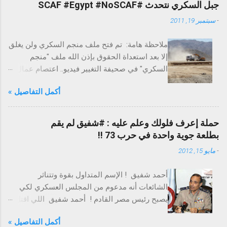
جبل السكري نتحدث #SCAF #Egypt #NoSCAF
-
سبتمبر 19, 2011
ملاحظة هامة: تم فتح ملف منجم السكري ولن يغلق
إلا بعد استعداة الحقوق بإذن الله ملف "منجم
السكري" في صحيفة التغيير فيديو.. اعتصام عمال
السكري احتجاجًا على الفساد التغيير تخترق عزبة
أكمل التفاصيل »
السكري لاستخراج الذهب - ملف حقوق العمال
التغيير تكشف علاقة عدلي فايد بذهب مصر
المنهوب بالسكري إضراب لكل عمال منجم
حملة إعرف فلولك وعلم عليه : #شفيق لم يقم
السكري غدا ما هو جبل السكري ؟ جبل السكري هو
بطلعة جوية واحدة في حرب 73 !!
جبل يقع علي بعد حوالي 15 كيلو متر جنوب غرب
-
مايو 15, 2012
مدينة مرسي علم بالصحراء الشرقية بجمهورية
مصر العربية. ويحتوي على منجم للذهب. المنجم يتم
أحمد شفيق ! الإسم المتداول بقوة وتتناثر
استخراج الذهب منه منذ عهد الفراعنة، وقد توقف
الشائعات أنه مدعوم من المجلس العسكري لكي
استغلاله عام 1958 لانعدام الجدوى الاقتصادية
يصبح رئيس مصر القادم ! أحمد شفيق اللي اقتل
لانخفاض تركيز الذهب في العروق الباقية بالنسبة
واتقتل قبل كده بحسب تعبيره ! أحمد شفيق اللي
لسعر الذهب، 20 دولار للأوقية آنذاك. ومع ارتفاع
أكمل التفاصيل »
صدعنا أنصاره أنه بطل حرب الإستنزاف وحرب 73 !
سعر الذهب في العقد التسعينيات من القرن