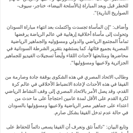
للخطر قبل وبعد المباراة (بالأسلحة البيضاء- خناجر- سيوف-
الصواريخ النارية)".
وأضاف: "إن المأساة تجسدت واكتملت بعد انتهاء مباراة السودان
وتحولت إلى مأساة أخلاقية إرهابية في عالم الرياضة يرفضها
تماماً المجتمع الرياضي والدولي ومسؤوليه والجماهير الرياضية
المصرية بجميع فئاتها، كما يستشهد بتقرير الشرطة السودانية في
محاضرها ومتابعتها لأحداث اللقاء وأيضاً تسجيلات الفيديو للجماهير
الجزائرية ولاعبيها ومسؤوليها".
وطالب الاتحاد المصري في هذه الشكوى بوقفة جادة وصارمة من
الفيفا في هذه الأحداث لإعادة الانضباط الأخلاقي في عالم كرة
القدم، وقد يصل الأمر بالاتحاد المصري إلى وقف النشاط الرياضي
لكرة القدم على الأقل لمدة عامين احتجاجاً على ما حدث من
اعتداء على جماهير مصر الرياضية ولاعبيها ومسؤوليها بالسودان
في حالة عدم تدخل الفيفا بشكل صارم.
وتابع البيان: "دائماً نثق ونعرف أن الفيفا يسعى دائماً للحفاظ على