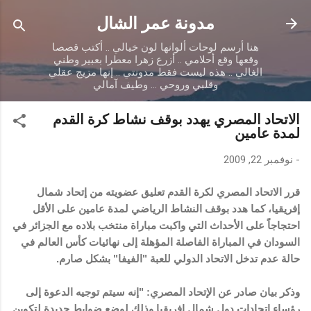
التخطي إلى المحتوى الرئيسي
مدونة عمر الشال
هنا أرسم لوحات ألوانها لون خيالي .. أكتب قصصا
وقعها وقع أحلامي .. أزرع زهرا معطرا بعبير وطني
الغالي .. هذه ليست فقط مدونتي .. إنها مزيج عقلي
وقلبي وروحي ... وطيف آمالي
الاتحاد المصري يهدد بوقف نشاط كرة القدم
لمدة عامين
-
نوفمبر 22, 2009
قرر الاتحاد المصري لكرة القدم تعليق عضويته من إتحاد شمال
إفريقيا، كما هدد بوقف النشاط الرياضي لمدة عامين على الأقل
احتجاجاً على الأحداث التي واكبت مباراة منتخب بلاده مع الجزائر في
السودان في المباراة الفاصلة المؤهلة إلى نهائيات كأس العالم في
حالة عدم تدخل الاتحاد الدولي للعبة "الفيفا" بشكل صارم.
وذكر بيان صادر عن الإتحاد المصري: "إنه سيتم توجيه الدعوة إلى
رؤساء اتحادات دول شمال إفريقيا وذلك لوضع ضوابط جديدة لتكوين