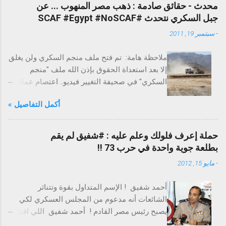
محدث - حقائق صادمة : ذهب مصر المنهوب ... عن
جبل السكري نتحدث #SCAF #Egypt #NoSCAF
-
سبتمبر 19, 2011
ملاحظة هامة: تم فتح ملف منجم السكري ولن يغلق
إلا بعد استعداة الحقوق بإذن الله ملف "منجم
السكري" في صحيفة التغيير فيديو.. اعتصام عمال
السكري احتجاجًا على الفساد التغيير تخترق عزبة
أكمل التفاصيل »
السكري لاستخراج الذهب - ملف حقوق العمال
التغيير تكشف علاقة عدلي فايد بذهب مصر
المنهوب بالسكري إضراب لكل عمال منجم
حملة إعرف فلولك وعلم عليه : #شفيق لم يقم
السكري غدا ما هو جبل السكري ؟ جبل السكري هو
بطلعة جوية واحدة في حرب 73 !!
جبل يقع علي بعد حوالي 15 كيلو متر جنوب غرب
-
مايو 15, 2012
مدينة مرسي علم بالصحراء الشرقية بجمهورية
مصر العربية. ويحتوي على منجم للذهب. المنجم يتم
أحمد شفيق ! الإسم المتداول بقوة وتتناثر
استخراج الذهب منه منذ عهد الفراعنة، وقد توقف
الشائعات أنه مدعوم من المجلس العسكري لكي
استغلاله عام 1958 لانعدام الجدوى الاقتصادية
يصبح رئيس مصر القادم ! أحمد شفيق اللي اقتل
لانخفاض تركيز الذهب في العروق الباقية بالنسبة
واتقتل قبل كده بحسب تعبيره ! أحمد شفيق اللي