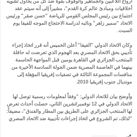
أرواح اللاعبين والجماهير والوقوف بقوة ضد كل من يحاول تشويه
أخلاقيات ومبادئ عالم كرة القدم"، مشيراً إلى أنه سيتم عقد
اجتماع بين رئيس المجلس القومي للرياضة "حسن صقر" ورئيس
الاتحاد "سمير زاهر" ونائبه لدراسة الاحتجاج الموجه للفيفا يوم
السبت.
وكان الاتحاد الدولي "الفيفا" أعلن الخميس أنه قرر اتخاذ إجراء
تأديبي بحق الاتحاد المصري بعد الهجوم الذي تعرضت له حافلة
المنتخب الجزائري في القاهرة يومين قبل المواجهة الحاسمة
بينهما في العاصمة المصرية ضمن الجولة السادسة الأخيرة من
منافسات المجموعة الثالثة في تصفيات إفريقيا المؤهلة إلى
مونديال جنوب إفريقيا 2010.
وأوضح بيان للاتحاد الدولي: "وفقاً لمعلومات رسمية توصل لها
الاتحاد الدولي في 12 نوفمبر/تشرين الثاني، حصلت أحداث تعرض
لها المنتخب الجزائري على الطريق بين المطار والفندق"، مضيفاً:
"لذلك، تم الشروع في اتخاذ إجراءات تأديبية ضد الاتحاد المصري