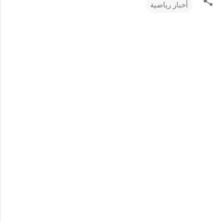
أخبار رياضية
ت
ع
ل
ي
ق
ا
ت