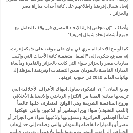
إتحاد شمال إفريقيا واطلاعهم على كافة أحداث مباراة مصر
والجزائر".
وأضاف: "إن مجلس إدارة الإتحاد المصري قرر وقف التعامل مع
جميع أنشطة إتحاد شمال إفريقيا".
كما أوضح الاتحاد المصري في بيان على موقعه على شبكة إنترنت،
إنه سيرفع شكوى إلى "الفيفا" متضمنة كافة الأحداث التي واكبت
مباريات مصر والجزائر سواء التي كانت بالجزائر والقاهرة ومأساة
المباراة الفاصلة بالسودان ضمن التصفيات الإفريقية المؤهلة إلى
نهائيات العالم 2010 في جنوب إفريقيا.
وتابع البيان: "إن الشكوى تتناول انتهاك الأعراف الأخلاقية التي
ترسخها مبادئ الفيفا من الالتزام الرياضي والانضباط الأخلاقي
وروح المنافسة الشريفة وهي اللوائح المتعارف عليها عالمياً
(اللعب النظيف) سواء بين الجماهير أو اللاعبين والتي انتهكتها
تماماً الجماهير الجزائرية ومسؤوليها ولاعبيها سواء في الجزائر أو
مصر أو بالمباراة الفاصلة بالسودان والتي وصلت إلى حد إرهاب
الجماهير الرياضية المصرية ومسؤوليها ولاعبيها وتعريض حياتهم