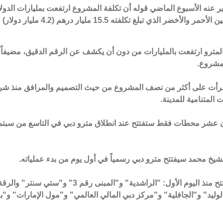
رير عنه الأسبوع الماضي قوله أن تكلفة المشروع ارتفعت بمليارات الدول
منذ أن أحيل عقد إنشاء الخطين الأحمر والأخضر الذي تبلغ تكلفته 15.5 مليار درهم
المترو ارتفعت بالمليارات من دون أن يكشف عن الرقم الدقيق، مضيفاً ب
لمشروع.
طرأت على أكثر من نصف المشروع من حيث التصميم والمرافق منذ شر
ت المتنامية للمدينة.
أن عشر محطات فقط ستفتتح عند انطلاق مترو دبي في التاسع من سبتم
شيخ محمد سيفتتح مترو دبي رسمياً في أول يوم من بدء عملياته.
وتتضمن المحطات التي ستفتتح منذ اليوم الأول: "الراشدية" و"المبنى رقم 3" و"ستي سنتر" و
الوليد" و"الجافلية" و"مركز دبي المالي العالمي" و"مول الإمارات" و"ب