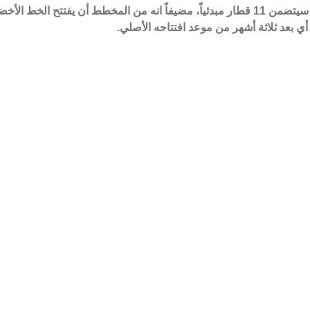
وذكر الطاير أن الخط الأحمر سيتضمن 11 قطار مبدئياً، مضيفاً انه من المخطط أن يفتتح الخط ا