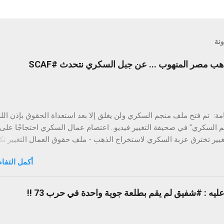
ونة
محدث - حقائق صادمة : ذهب مصر المنهوب ... عن جبل السكري نتحدث #SCAF
ة: تم فتح ملف منجم السكري ولن يغلق إلا بعد استعداة الحقوق بإذن الله
 السكري" في صحيفة التغيير فيديو.. اعتصام عمال السكري احتجاجًا على
تغيير تخترق عزبة السكري لاستخراج الذهب - ملف حقوق العمال التغيير 
ي فايد بذهب مصر المنهوب بالسكري إضراب لكل عمال منجم السكري غدا
أكمل التفا
هو جبل السكري ؟ جبل السكري هو جبل يقع علي بعد حوالي 15 كيلو متر جنوب غر
ي علم بالصحراء الشرقية بجمهورية مصر العربية. ويحتوي على منجم للذه
المنجم يتم استخراج الذهب منه منذ عهد
ه : #شفيق لم يقم بطلعة جوية واحدة في حرب 73 !!
الجدوى الاقتصادية لانخفاض تركي
قية آنذاك. ومع ارتفاع سعر الذهب في العقد التسعينيات من القرن الماضي
(الأوقية قاربت على 1,000 دولار عام 2008) تقرر إعادة استغلال المنجم