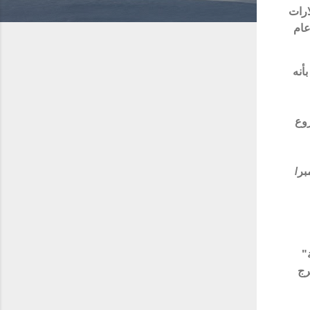
ارات
 (4.2 مليار دولار) عام
أنه
وع
بر/
الرقة"
رج