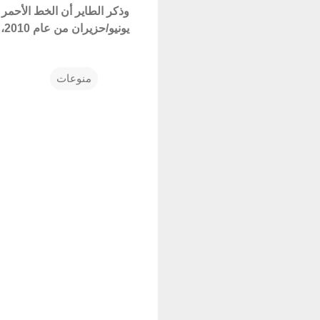
يونيو/حزيران من عام 2010، أي بعد ثلاثة أشهر من موعد افتتاحه الأصلي.
منوعات
ت
ع
ل
ي
ق
ا
ت