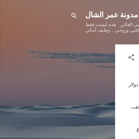
مدونة عمر الشال
طني الغالي .. هذه ليست فقط
وقلبي وروحي ... وطيف آمالي
ظاره بنسبة 75 بالمائة لتصل إلى 7.6 مليار دولار
قف،
.