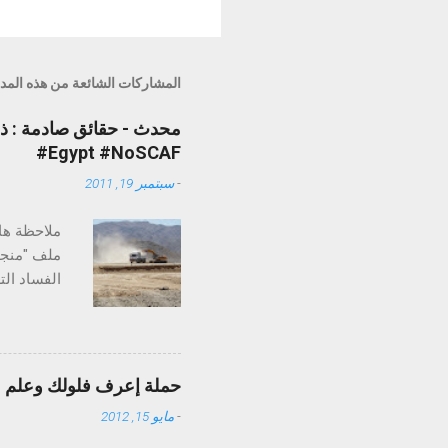
المشاركات الشائعة من هذه المد
#Egypt #NoSCAF
-
سبتمبر 19, 2011
ملاحظة هام
ملف "منجم
الفساد ال
علاقة عدل
مدينة مرس
حملة إعرف فلولك وعلم علي
-
مايو 15, 2012
دولار للأو