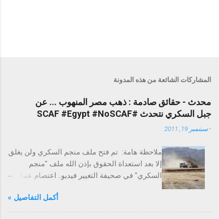
المشاركات الشائعة من هذه المدونة
محدث - حقائق صادمة : ذهب مصر المنهوب ... عن
جبل السكري نتحدث #SCAF #Egypt #NoSCAF
-
سبتمبر 19, 2011
ملاحظة هامة: تم فتح ملف منجم السكري ولن يغلق
إلا بعد استعداة الحقوق بإذن الله ملف "منجم
السكري" في صحيفة التغيير فيديو.. اعتصام عمال
السكري احتجاجًا على الفساد التغيير تخترق عزبة
أكمل التفاصيل »
السكري لاستخراج الذهب - ملف حقوق العمال
التغيير تكشف علاقة عدلي فايد بذهب مصر