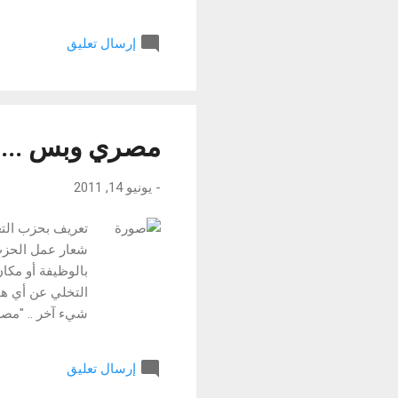
الحض على الاغتيال، او حتى إش
ولأنك جاسوس خارق للعادة، س
إرسال تعليق
عليك سؤال بسيط.. هل وأنت ال
تلهو وتلعب وتزرع القلاقل؟.. 
تعزيز ال''سي في'' الخاص بك 
مصري وبس ... م
-
يونيو 14, 2011
تعريف بحزب التغي
شعار عمل الحزب 
بالوظيفة أو مكان 
التخلي عن أي هوي
شيء آخر .. "مصر
بالعمل العام من 
حزب سياسي مصري
إرسال تعليق