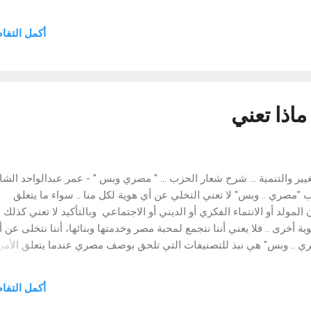
عال نيران الفتنة أو التسبب في ازمة.. وزرع قلاقل كمان، لو عندك وقت !!
تنجح فى هذه المهمة.. قبل أن تفيق من تقمص دور الجاسوس، أريد أن ا
أكمل التفا
جاسوس المحترف ''السوبر مان''، ستقوم بالتقاط الصور التذكارية لك.. وا
حتى لو فعلت ذلك من باب التباهي والمنظرة، امام زملاتك الجواسيس، من 
فى عالم الجاسوسية.. هل ستنشرها على '...
اذا تعني
ير والتنمية ... شرح شعار الحزب ... " مصري وبس " - عمر عبدالواحد الشا
"مصري .. وبس" لا تعني التخلي عن أي هوية لكل منا .. سواء ما يتعلق
المولد أو الانتماء الفكري أو الديني أو الاجتماعي وبالتأكيد لا تعني كذلك
ة أخرى .. فلا يعني أننا نتجمع لمحبة مصر وخدمتها وبنائها، أننا نتخلى عن 
ي .. وبس" هي نبذ للتصنيفات التي تلحق بوصف مصري عندما يتعلق الأمر
أجل مصر، وهو شعار حزب التغيير والتنمية .. ونفخر به حزب التغيير والتنمي
 يعمل على إعادة بناء وتطوير الدولة والشخصية المصرية، وحل مشكلا
أكمل التفا
المجتمع المصري http://www.c-d-p-e.org صفحة الحزب على الفيس بوك