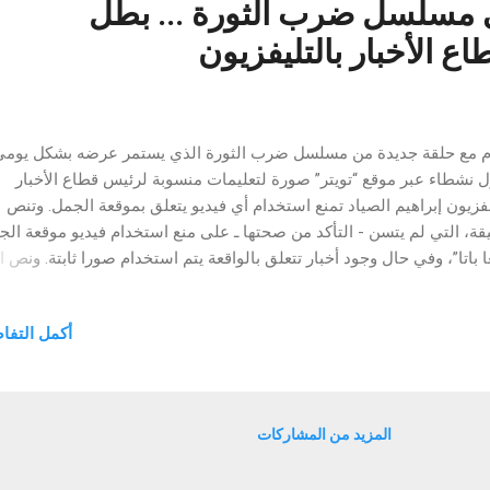
 مسلسل ضرب الثورة ... بطل
ع الأخبار بالتليفزيون
م مع حلقة جديدة من مسلسل ضرب الثورة الذي يستمر عرضه بشكل يومي .
ل نشطاء عبر موقع “تويتر” صورة لتعليمات منسوبة لرئيس قطاع الأخبار
لفزيون إبراهيم الصياد تمنع استخدام أي فيديو يتعلق بموقعة الجمل. وتنص
يقة، التي لم يتسن - التأكد من صحتها ـ على منع استخدام فيديو موقعة ال
ا باتا”، وفي حال وجود أخبار تتعلق بالواقعة يتم استخدام صورا ثابتة. ونص ا
الموقع باسم الصياد يوم 9مايو 2011، على أن تلك “التعليمة” تشمل كل النشر
رامج. ما هذا الذى يحدث ؟ هل وصل الحال بقيادات ماسبيرو الذين عينهم 
أكمل التفا
الى معاداة ثورة 25 يناير .. ولماذا يصدر رئيس قطاع الأخبار بالتلفزيون ابراهيم
اد تعليمات بمنع استخدام فيديو موقعة الجمل منعا باتا فى كل النشرات
رامج !! فيديو موقعة الجمل تحديدا ، هو احد اهم المشاهد التى تشعل ثورة
اب وتذكرهم بالشهداء الذين ضحوا بارواحهم من اجل خلع النظام البائد وكل
المزيد من المشاركات
ه الفاسدين ..