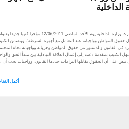
الداخلية
أصدرت وزارة الداخلية يوم الأحد الماضي 12/06/2011 مؤخرا كتيبا جديدا بعن
ل حقوق المواطن وواجباته عند التعامل مع أجهزة الشرطة"، ويتضمن الكتي
رد في القانون والدستور من حقوق المواطن وحرياته وواجباته تجاه المجتمع
هل الكتيب بمقدمة دعت إلى إعمال العلاقة التبادلية بين مبدأ الحق والوا
 ينص على أن الحقوق يقابلها التزامات حددها القانون، وواجبات يجب أن يل
المواطن حتى لا تتعارض حقوق الإنسان مع مصالح المجتمع. وذكر الكتيب، ا
ه إدارة العلاقات العامة والإعلام بوزارة الداخلية، أن وظيفة الشرطة تكمن 
أكمل التفا
افظة على النظام والأمن العام والآداب وحماية الأرواح والأموال والأعراض 
ائم وضبطها، مشددا على أن القانون يمنح لأفرادها الصلاحيات التي تمكنه
 مهامهم وواجباتهم على نحو فعال، ما يستلزم حق المؤامة بين حقوق الأفرا
اتهم وحق المجتمع في الاستقرار والأمن. كما دعا الكتيب المواطنين إلى
دة الشرطة في استعادة الأمن، من خلال المبادرة بالإبلاغ عن الجريمة، وت
لومات إلى أجهزة الشرطة التي تساعدها في سرعة القبض على الخارجين
ون. ...