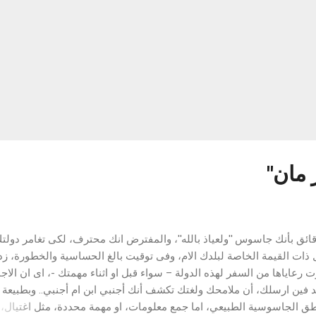
مان''
دقائق بأنك جاسوس ''ولعياذ بالله''، والمفترض انك محترف، لكى تغامر دولت
 ذات القيمة الخاصة لبلدك الام، وفى توقيت بالغ الحساسية والخطورة، ز
 رعاياها من السفر لهذه الدولة – سواء قبل او اثناء مهمتك -، اى ان الاج
حد فين ارسلك، أن ملامحك ولغتك تكشف أنك أجنبي ابن ام أجنبي.. وبطبيعة
طق الجاسوسية الطبيعي، اما جمع معلومات، او مهمة محددة، مثل اغتيال، 