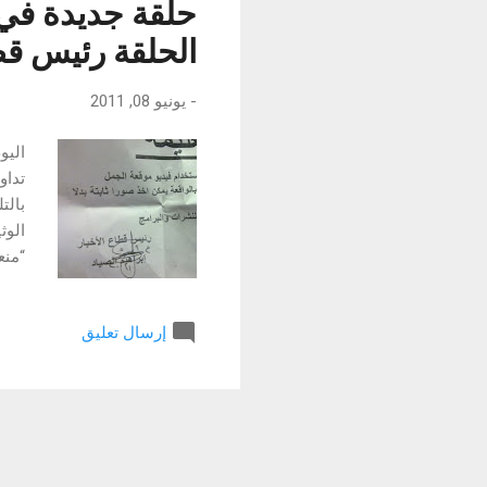
حلقة جديدة في
الحلقة رئيس قطا
-
يونيو 08, 2011
اليو
تداو
بالت
الوث
“منع
والب
إرسال تعليق
الصي
والب
الشب
رموز