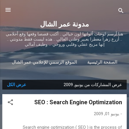
التخطي إلى المحتوى الرئيسي
مدونة عمر الشال
هنا أرسم لوحات ألوانها لون خيالي .. أكتب قصصا وقعها وقع أحلامي
.. أزرع زهرا معطرا بعبير وطني الغالي .. هذه ليست فقط مدونتي ..
إنها مزيج عقلي وقلبي وروحي ... وطيف آمالي
الصفحة الرئيسية
الموقع الرسمي للإعلامي عمر الشال
عرض المشاركات من يونيو, 2009
عرض الكل
ا
ل
SEO : Search Engine Optimization
م
ش
-
يونيو 01, 2009
ا
ر
Search engine optimization ( SEO ) is the process of