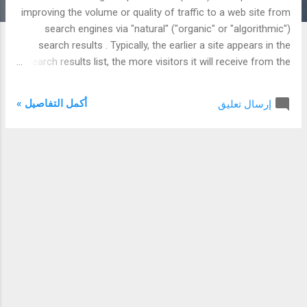
ك
improving the volume or quality of traffic to a web site from
ا
search engines via "natural" ("organic" or "algorithmic")
ت
search results . Typically, the earlier a site appears in the
search results list, the more visitors it will receive from the
search engine. SEO may target different kinds of search,
including image search , local search , and industry-specific
أكمل التفاصيل »
إرسال تعليق
vertical search engines. This gives a web site web presence .
As an Internet marketing strategy, SEO considers how
search engines work and what people search for. Optimizing
a website primarily involves editing its content and HTML
coding to both increase its relevance to specific keywords
and to remove barriers to the indexing activities of search
engines. The acronym "SEO" can also refer to "search engine
optimizers," a term adopted by an industry of consultants
who carry out optimization projects on behalf of clie...