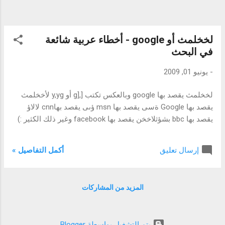
لخخلمث أو google - أخطاء عربية شائعة
في البحث
-
يونيو 01, 2009
لخخلمث يقصد بها google وبالعكس تكتب [,[g أو y,yg لأخخلمث
يقصد بها Google ةسى يقصد بها msn ؤىى يقصد بهاcnn لالاؤ
يقصد بها bbc بشؤثلاخخن يقصد بها facebook وغير ذلك الكثير :)
أكمل التفاصيل »
إرسال تعليق
المزيد من المشاركات
‏يتم التشغيل بواسطة Blogger