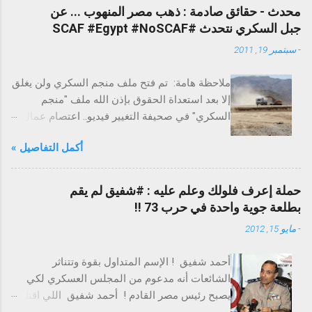
محدث - حقائق صادمة : ذهب مصر المنهوب ... عن
جبل السكري نتحدث #SCAF #Egypt #NoSCAF
-
سبتمبر 19, 2011
ملاحظة هامة: تم فتح ملف منجم السكري ولن يغلق
إلا بعد استعداة الحقوق بإذن الله ملف "منجم
السكري" في صحيفة التغيير فيديو.. اعتصام عمال
السكري احتجاجًا على الفساد التغيير تخترق عزبة
أكمل التفاصيل »
السكري لاستخراج الذهب - ملف حقوق العمال
التغيير تكشف علاقة عدلي فايد بذهب مصر
المنهوب بالسكري إضراب لكل عمال منجم
حملة إعرف فلولك وعلم عليه : #شفيق لم يقم
السكري غدا ما هو جبل السكري ؟ جبل السكري هو
بطلعة جوية واحدة في حرب 73 !!
جبل يقع علي بعد حوالي 15 كيلو متر جنوب غرب
-
مايو 15, 2012
مدينة مرسي علم بالصحراء الشرقية بجمهورية
مصر العربية. ويحتوي على منجم للذهب. المنجم يتم
أحمد شفيق ! الإسم المتداول بقوة وتتناثر
استخراج الذهب منه منذ عهد الفراعنة، وقد توقف
الشائعات أنه مدعوم من المجلس العسكري لكي
استغلاله عام 1958 لانعدام الجدوى الاقتصادية
يصبح رئيس مصر القادم ! أحمد شفيق اللي اقتل
لانخفاض تركيز الذهب في العروق الباقية بالنسبة
واتقتل قبل كده بحسب تعبيره ! أحمد شفيق اللي