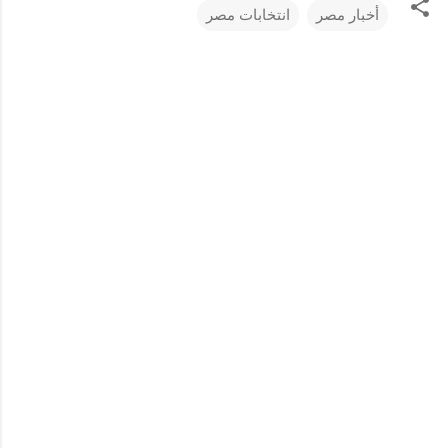
أخبار مصر
انتخابات مصر
ت
ع
ل
ي
ق
ا
ت