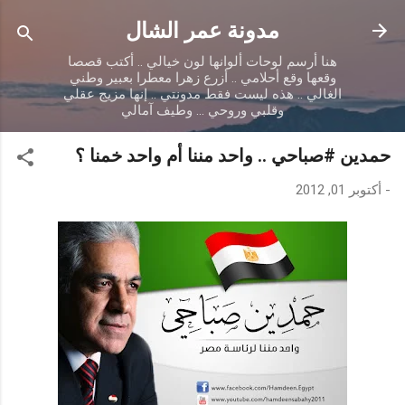
التخطي إلى المحتوى الرئيسي
مدونة عمر الشال
هنا أرسم لوحات ألوانها لون خيالي .. أكتب قصصا
وقعها وقع أحلامي .. أزرع زهرا معطرا بعبير وطني
الغالي .. هذه ليست فقط مدونتي .. إنها مزيج عقلي
وقلبي وروحي ... وطيف آمالي
حمدين #صباحي .. واحد مننا أم واحد خمنا ؟
-
أكتوبر 01, 2012