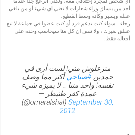
أي شخص لمجرد إختلافي معه، ولكني انزعج جدا عندما
أجد من ينساق وراء شعارات لا تعني اي شيء أو من يلغي
عقله ويسير وكأنه وسط القطيع.
رجاء .. سواء كنت تدعم فرد أو كنت عضوا في جماعة لا تبع
عقلق لغيرك ، ولا تنس ان كل منا سيحاسب وحده على
أفعاله فقط.
متزعلوش مني! لست أرى في
حمدين
#صباحي
أكثر مما وصف
نفسه! واحد مننا .. لا يميزه شيء
— عمدة كفر طنيطر
(@omaralshal)
September 30,
2012