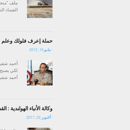
ملف "منجم
الفساد ال
علاقة عدل
مدينة مرس
حملة إعرف فلولك وعلم علي
-
مايو 15, 2012
دولار للأو
أحمد شفيق
لكي يصبح 
بينما المعلن هو 2جرام فقط ، الاحتياط
عن القيام 
وكالة الأنباء الهولندية : القذا
73 الذي
-
أكتوبر 23, 2011
على الأرض 