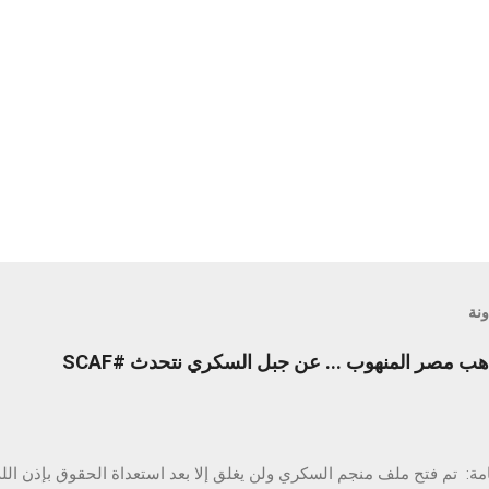
ونة
محدث - حقائق صادمة : ذهب مصر المنهوب ... عن جبل السكري نتحدث #SCAF
ة: تم فتح ملف منجم السكري ولن يغلق إلا بعد استعداة الحقوق بإذن الله