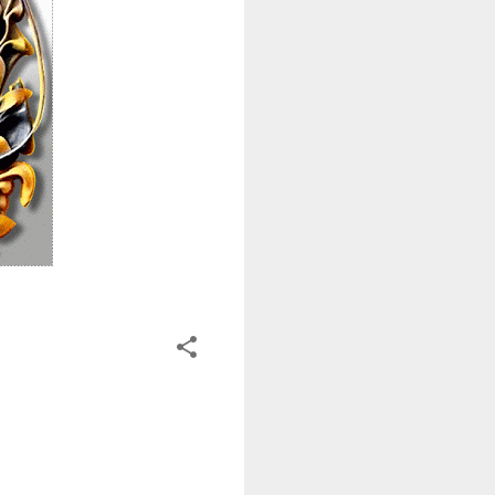
ت
ع
ل