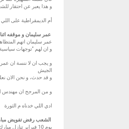
و هذا يعبر عن احتقار للش
أم الديمقراطية على اللي ج
عمر سليمان و موقفه اثناء
عمر سليمان اتهم المتظاهري
و ان لهم "توجهات سياسية"
و يجب ان لا ننسة ان عمر س
الجيش
و قد حدث، و نحن الان نع
و من المرجح ان مهندس ال
ادي اللي خدناه م الثورة
الشعب رفض تفويض مبارك لعمر
يوم 10 فبراير تنازل مبارك عن كل صلاحياته و فوض عمر سليمان بكل صلاحياته