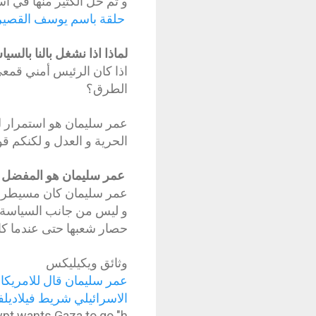
و تم حل الكثير منها في ا
حلقة باسم يوسف القصير
لماذا اذا نشغل بالنا بالسي
اذا كان الرئيس أمني قمعي
الطرق؟
الحرية و العدل
و لكنكم قوم
عمر سليمان هو المفضل 
عمر سليمان كان مسيطرا ع
و ليس من جانب السياسة ا
حصار شعبها حتى عندما 
وثائق ويكيليكس
عمر سليمان قال للامريكان
الاسرائيلي شريط فيلاديلف
ypt wants Gaza to go "h