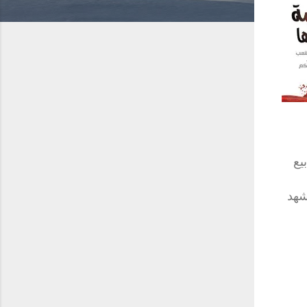
يع
شهد