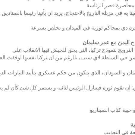
محاصرة قصر الرئاسة
نا يه في مزبلة التاريخ بالاحتجاج، يريد ان يأتينا رئيسا بالصناديق
لمرة دي بمحاكم ثورية في الميدان و نخلص بسرعة
وذج اليمن مع عمر سليمان
الترويج لنموذج تركيا، التي يحق للجيش فيها الانقلاب على
ه من في السلطة لاي سبب، بالرغم من ان تركيا نفسها اوقفت ال
تان و السودان، الذي يتكون من حكم عسكري بتأييد التيارات الدين
مني: ان تقوم ثورة فيتنازل الرئيس لنائبه و يستمر كل شئ كأن لم 
 خيبة كتاب السيناريو
ة
ة في التعذيب