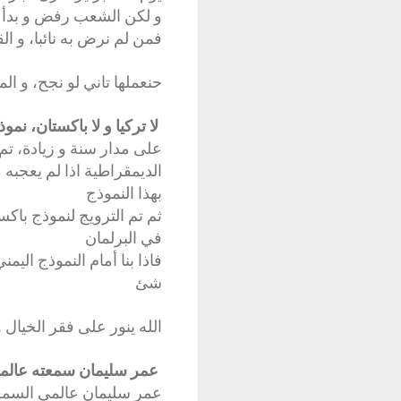
و لكن الشعب رفض و بدأ 
فمن لم نرض به نائبا، و القي
حنعملها تاني لو نجح، و ا
لا تركيا و لا باكستان، نم
على مدار سنة و زيادة، تم 
الديمقراطية اذا لم يعجب
بهذا النموذج
ثم تم الترويج لنموذج باكس
في البرلمان
فاذا بنا أمام النموذج الي
شئ
الله ينور على فقر الخيال و
عمر سليمان سمعته عالمي
عمر سليمان عالمي السمع