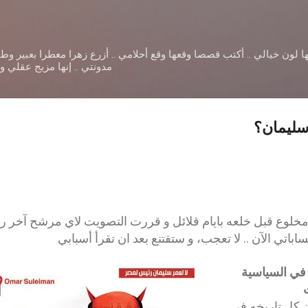
التخطي إلى المحتوى الرئيسي
ا لون خيالي .. أكتب قصصا وقعها وقع أحلامي .. أزرع زهرا معطرا بعبير و
مدونتي .. إنها مزيج عقلي 
سليمان؟
مخلوع قبل خلعه بايام قلائل
و قررت التصويت لاي مرشح آخر رئ
باتي الآن ..
لا تعجب، و ستقتنع بعد ان تقرأ أسبابي
في السياسية
 كل تاريخه في