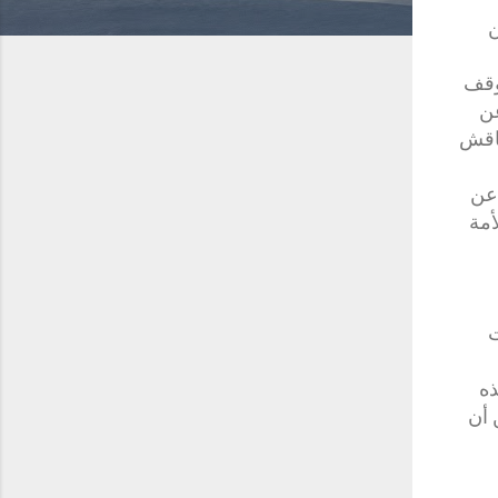
ن
وقف
عن
ناقش
 عن
أمة
ت
ذه
 أن