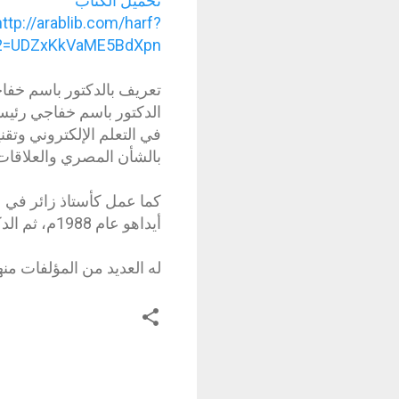
تحميل الكتاب
http://arablib.com/harf?
d2=UDZxKkVaME5BdXpn
تعريف بالدكتور باسم خفا
الدكتور باسم خفاجي رئيس
في التعلم الإلكتروني وتقن
بالشأن المصري والعلاقات 
كما عمل كأستاذ زائر في 
أيداهو عام 1988م، ثم الدكتوراة من جامعة ميتشجان الأمريكية في عام 1992م.
له العديد من المؤلفات منه
ت
ع