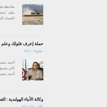
ملاحظة هام
ملف "منجم
الفساد ال
علاقة عدل
مدينة مرس
حملة إعرف فلولك وعلم علي
-
مايو 15, 2012
دولار للأو
أحمد شفيق
لكي يصبح 
بينما المعلن هو 2جرام فقط ، الاحتياط
عن القيام 
وكالة الأنباء الهولندية : القذا
73 الذي
-
أكتوبر 23, 2011