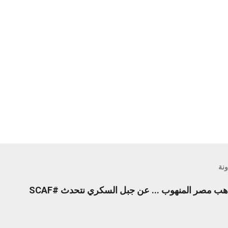
ونة
محدث - حقائق صادمة : ذهب مصر المنهوب ... عن جبل السكري نتحدث #SCAF