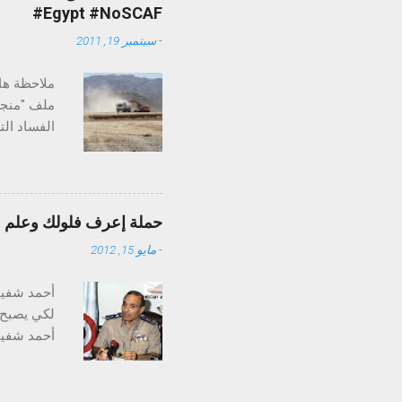
#Egypt #NoSCAF
-
سبتمبر 19, 2011
ملاحظة هام
ملف "منجم
الفساد ال
علاقة عدل
مدينة مرس
حملة إعرف فلولك وعلم علي
-
مايو 15, 2012
دولار للأو
أحمد شفيق
لكي يصبح 
بينما المعلن هو 2جرام فقط ، الاحتياط
عن القيام 