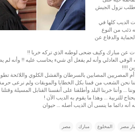
 طلب نزول الجيش
ت الديب كلها في
ه ذئب من النوع
لحماية والدفاع عن
ت عن مبارك وكيف ضحى لوطنه الذي تركه خربا !!
 الوفي العادلي وأنه لم يفعل أي شيء يحاسب عليه !! وأنه لم ي
 !!!!
أم المصريين المصابين بالسرطان والفشل الكلوي واللائحة تطول
ننا نحن الشعب من قمنا بكل الخطايا والموبقات ولم نرعى حرمة
نا ... وأننا خربنا البلد وأطلقنا على أنفسنا القنابل المسيلة وقتلنا
اج للتربية ... وهذا ما يقوم به الديب الآن !
 أنه دائما ما ينسى أن الديب أصله ... حيوان
بار مصر
المخلوع
مبارك
مصر