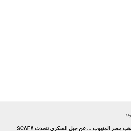
ونة
محدث - حقائق صادمة : ذهب مصر المنهوب ... عن جبل السكري نتحدث #SCAF