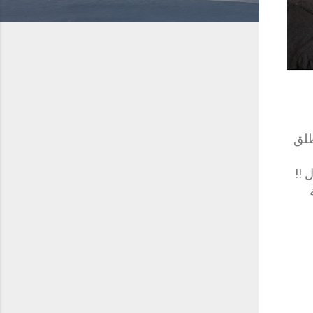
طلق
 !!