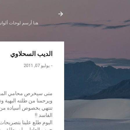
هنا أرسم لوحات ألوانه
الديب السحلاوي
-
يوليو 07, 2011
متى سيخرص محامي المخل
ويرحمنا من طلته البهية وت
تنتهي بخصوص أسياده من 
الفاسد !!
اليوم طلع علينا بتصريحات
حبيب العادلي لم يطلق ر