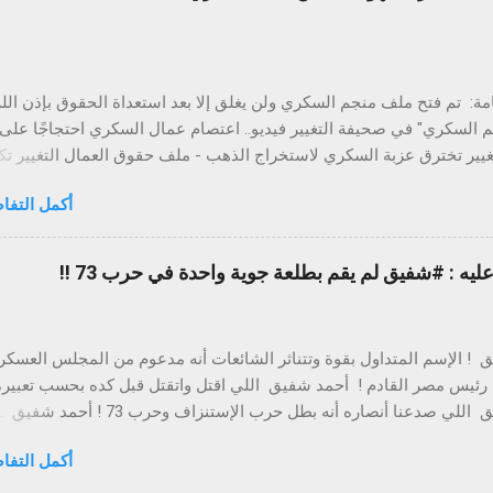
ة: تم فتح ملف منجم السكري ولن يغلق إلا بعد استعداة الحقوق بإذن الله
 السكري" في صحيفة التغيير فيديو.. اعتصام عمال السكري احتجاجًا على
تغيير تخترق عزبة السكري لاستخراج الذهب - ملف حقوق العمال التغيير 
ي فايد بذهب مصر المنهوب بالسكري إضراب لكل عمال منجم السكري غدا
أكمل التفا
هو جبل السكري ؟ جبل السكري هو جبل يقع علي بعد حوالي 15 كيلو متر جنوب غر
ي علم بالصحراء الشرقية بجمهورية مصر العربية. ويحتوي على منجم للذه
المنجم يتم استخراج الذهب منه منذ عهد
ه : #شفيق لم يقم بطلعة جوية واحدة في حرب 73 !!
الجدوى الاقتصادية لانخفاض تركي
قية آنذاك. ومع ارتفاع سعر الذهب في العقد التسعينيات من القرن الماضي
(الأوقية قاربت على 1,000 دولار عام 2008) تقرر إعادة استغلال المنجم
 ! الإسم المتداول بقوة وتتناثر الشائعات أنه مدعوم من المجلس العسك
وإستؤنف في عام 2008. ويقدر إحتياطي الذهب الموجود فيه إلى 10 مل
رئيس مصر القادم ! أحمد شفيق اللي اقتل واتقتل قبل كده بحسب تعبيره
2008. الإستخراج اليومي اكثرمن 100طن صخر، ونسبة تواجد الذهب 21جرام
أحمد شفيق اللي صدعنا أنصاره أنه بطل حرب الإستنزاف وحرب 73 ! أ
ي بجبل السكري حوا...
يقم بطلعه جويه واحدة في حرب 73 وتم توبيخه من زملاءه !!! الحقيقة أن مقدم طيار
أكمل التفا
أحمد شفيق أثناء حرب 73 كان قائد لسرب 45 وأثناء اندلاع الحرب ادعى ال
بأي طلعات جوية بالرغم من أن رتبته في هذه الفترة تلزمه بهذا الأمر. وب