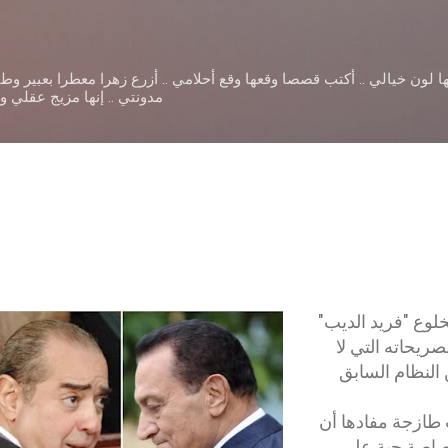
التخطي إلى المحتوى الرئيسي
ا لون خيالي .. أكتب قصصا وقعها وقع أحلامي .. أزرع زهرا معطرا بعبير و
مدونتي .. إنها مزيج عقلي 
وع "فريد الديب"
صريحاته التي لا
النظام السابق
 طازجة مفادها أن
صاصة حية على