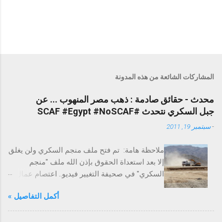
المشاركات الشائعة من هذه المدونة
محدث - حقائق صادمة : ذهب مصر المنهوب ... عن
جبل السكري نتحدث #SCAF #Egypt #NoSCAF
-
سبتمبر 19, 2011
ملاحظة هامة: تم فتح ملف منجم السكري ولن يغلق
إلا بعد استعداة الحقوق بإذن الله ملف "منجم
السكري" في صحيفة التغيير فيديو.. اعتصام عمال
السكري احتجاجًا على الفساد التغيير تخترق عزبة
أكمل التفاصيل »
السكري لاستخراج الذهب - ملف حقوق العمال
التغيير تكشف علاقة عدلي فايد بذهب مصر
المنهوب بالسكري إضراب لكل عمال منجم