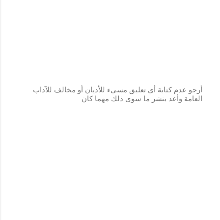
أرجو عدم كتابة أي تعليق مسيء للأديان أو مخالف للآداب
العامة وأعد بنشر ما سوى ذلك مهما كان
إ
ر
س
ا
ل
ت
ع
ل
ي
ق