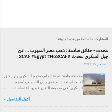
المشاركات الشائعة من هذه المدونة
محدث - حقائق صادمة : ذهب مصر المنهوب ... عن
جبل السكري نتحدث #SCAF #Egypt #NoSCAF
-
سبتمبر 19, 2011
ملاحظة هامة: تم فتح ملف منجم السكري ولن يغلق
إلا بعد استعداة الحقوق بإذن الله ملف "منجم
السكري" في صحيفة التغيير فيديو.. اعتصام عمال
السكري احتجاجًا على الفساد التغيير تخترق عزبة
أكمل التفاصيل »
السكري لاستخراج الذهب - ملف حقوق العمال
التغيير تكشف علاقة عدلي فايد بذهب مصر
المنهوب بالسكري إضراب لكل عمال منجم