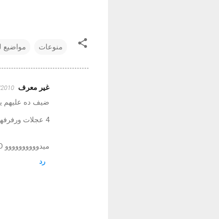
منوعات
مواضيع ل
غير معرف
1/04/2010 
ت
ضيف ده عليهم ي
ع
ل
4 عجلات ورفرفها بيجبوه مصاريفى ومصارفها
ي
ميدوووووووووو D:
ق
ا
رد
ت