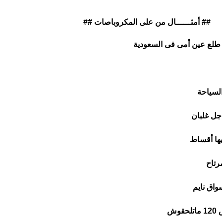
## أمثــــــال من على المكروباصات ##
ا طلع عين أمى فى السعودية
السياحة
جل غلبان
ها أقساط
رتاح
واق نايم
وش