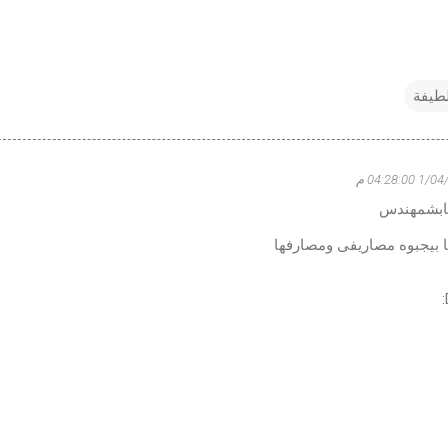
طيفة
04:28:00 م
ابشمهندس