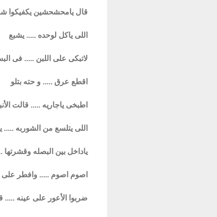
قال يامحشحشين يكفيكوا شر
اللى ياكل لوحده ..... يشبع
لاتبكى على اللبن ..... فى ال
اقطع عرق ..... و حته بتلو
اطبخى ياجاريه ..... قالت الأ
اللى يتلسع من الشوربه .....
ياداخل بين البصله وقشرتها 
اصوم اصوم ..... وافطر على 
ضربوا الأعور على عينه ..... 