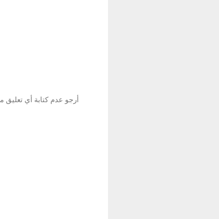
أرجو عدم كتابة أي تعليق م
إ
ر
س
ا
ل
ت
ع
ل
ي
ق