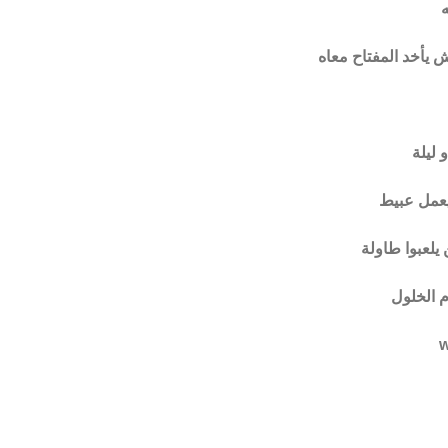
ه
 يأخد المفتاح معاه
ليلة
يعمل عبيط
 يلعبوا طاولة
ام الخلول