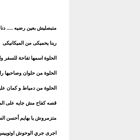
متبصليش بعين رضيه ..... دن
ربنا يحميكى من الميكانيكى
الحلوة اسمها تفاحة للسفر و
الحلوة من حلوان وصاحبها را
الحلوة من دمياط و كمان علي
قصه كفاح مش جايه على الم
متزمروش يا بهايم أحسن الس
اجرى جري الوحوش اوتوبيس 120 ماتلحق