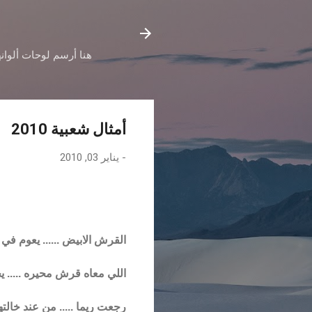
هنا أرسم لوحات ألوانه
أمثال شعبية 2010
-
يناير 03, 2010
القرش الابيض ...... يعوم في 
اللي معاه قرش محيره ..... 
رجعت ريما ..... من عند خالته