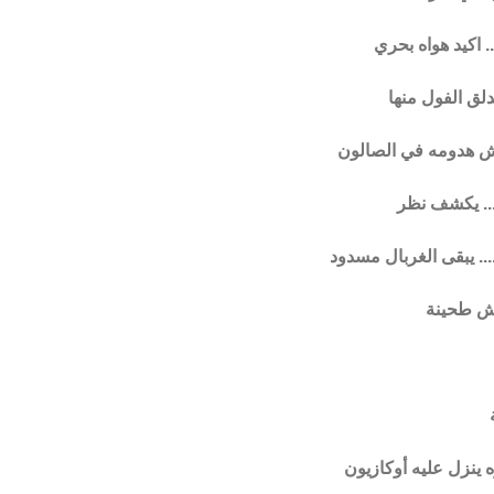
.. اكيد هواه بحري
دلق الفول منها
غيرش هدومه في الصالون
.. يكشف نظر
.. يبقى الغربال مسدود
وش طحينة
ره ينزل عليه أوكازيون