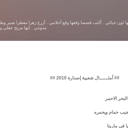
التخطي إلى المحتوى الرئيسي
ا لون خيالي .. أكتب قصصا وقعها وقع أحلامي .. أزرع زهرا معطرا بعبير و
مدونتي .. إنها مزيج عقلي 
## أمثــــــال شعبية إصدارة 2010 ##
البحر الاحمر
يجيب حمام ويحمره
ا في مارينا