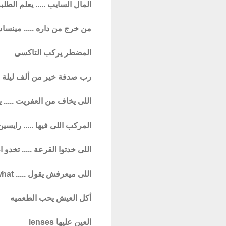
المال السايب ..... يعلم الطلب
من خرج من داره ..... مينساش
المضطر يركب التاكسى
رب صدفة خير من ألف ليلة و 
اللى يخاف من العفريت ..... 
المركب اللى فيها ..... رايسين
اللى خدتوا القرعة ..... تخدو 
اللى ميعرفش يقول ..... what
أكل العيش يحب الطعميه
العين عليها lenses