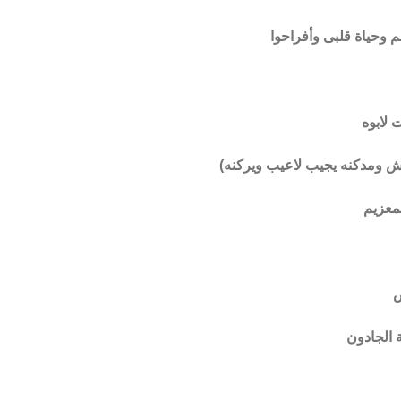
هم وحياة قلبى وأفراحوا
 لابوه
قرش ومدكنه يجيب لاعيب ويركنه)
معزيم
ص
ة الجادون