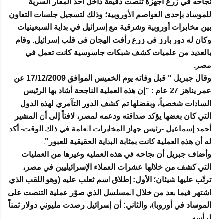
نجاحه في زرع أجهزة تنصت دقيقة داخل أحد المقار السرية
للموساد بإحدى العواصم الأوروبية؛ وذلك لتسجيل جلسات التعاون
بين مخابرات أوروبية وشرقية مع إسرائيل في بداية السبعينيات
وكان له دور بارز في زرع رأفت الهجان في قلب إسرائيل. وقام
بالعديد من علميات كشف شبكات جاسوسية كانت تعمل في
مصر.
وقال جبريل " قبل وفاته يوم الخميس الموافق 17/12/2009 عن
عمر يناهز 27 عام : "إن هذه العملية الناجحة أشاد بها الرئيس
السادات شخصياً، وبفضلها تم كشف الدور التآمري لهذه الدول
التي كان بعضها يؤكد صداقته ودعمه لمصر، لافتاً إلى أن المشير
أحمد إسماعيل -رئيس جهاز المخابرات العامة في ذلك الوقت- أكد
له أن هذه العملية كانت بمثابة البداية الحقيقية للعبور".
وأضاف جبريل أن نجاحه في هذه العملية وغيرها من العمليات
التي كشف من خلالها عشرات العملاء الإسرائيليين في مصر،
ترتّب عليها شيئان؛ الأول: إطلاق اسم ثعلب عليه (وهو اللقب الذي
اشتهر فيما بعد من خلال المسلسل الذي صوّر عملية التنصت على
الموساد في أوروبا)، والثاني: أن إسرائيل رصدت مليوني دولار ثمناً
لرأسه.