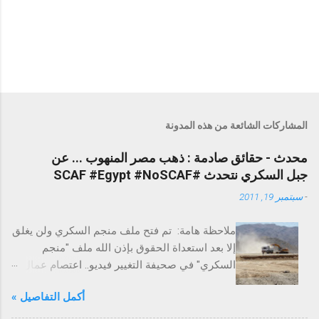
المشاركات الشائعة من هذه المدونة
محدث - حقائق صادمة : ذهب مصر المنهوب ... عن
جبل السكري نتحدث #SCAF #Egypt #NoSCAF
-
سبتمبر 19, 2011
ملاحظة هامة: تم فتح ملف منجم السكري ولن يغلق
إلا بعد استعداة الحقوق بإذن الله ملف "منجم
السكري" في صحيفة التغيير فيديو.. اعتصام عمال
السكري احتجاجًا على الفساد التغيير تخترق عزبة
أكمل التفاصيل »
السكري لاستخراج الذهب - ملف حقوق العمال
التغيير تكشف علاقة عدلي فايد بذهب مصر