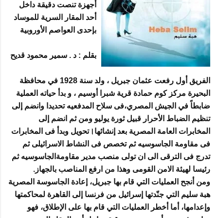
أجهزة تنصت دقيقة داخل
أحد المقار السرية للموساد
بإحدى العواصم الأوروبية
بقلم : د . سمير محمود قديح
الفريق أول رفعت عثمان جبريل ، ولد سنة 1928 في محافظة
البحيرة مركز كوم حمادة قرية شبرا أوسيم ، و بدأ حياته العملية
ضابطاً في الجيش المصري،فى سلاح المدفعيه تحديدا وانضم إلى
تنظيم الضباط الأحرار قبيل ثورة يوليو ومن ثم انضم إلى
المخابرات العامة المصرية بعد إنشائها।تحويل وبدأ فى المخابرات
فى مقاومة الجاسوسيه ثم تخصص فى النشاط الاسرائيلى ثم
تدرج فى الترقى الى ان تولى منصب مدير مقاومةالجاسوسيه ثم
رئيسا لهيئة الامن القومى وهذا من ارفع المناصب بالجهاز.
ومن أنجح العمليات التي قام بها جبريل، إعادة الجاسوسة المصرية
هبة سليم التي جنّدتها إسرائيل من فرنسا إلى القاهرة لمحاكمتها
وإعدامها، أما أخطر العمليات التي قام بها على الإطلاق، فهو