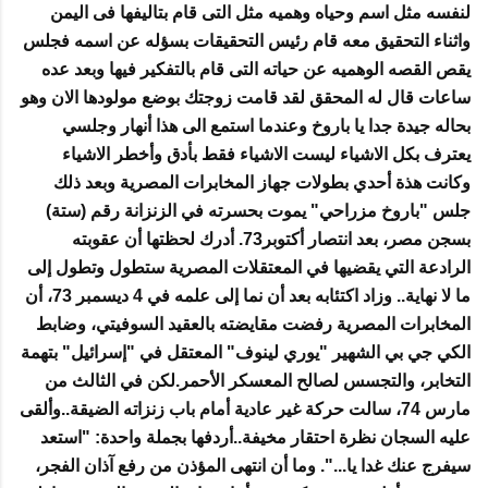
لنفسه مثل اسم وحياه وهميه مثل التى قام بتاليفها فى اليمن
واثناء التحقيق معه قام رئيس التحقيقات بسؤله عن اسمه فجلس
يقص القصه الوهميه عن حياته التى قام بالتفكير فيها وبعد عده
ساعات قال له المحقق لقد قامت زوجتك بوضع مولودها الان وهو
بحاله جيدة جدا يا باروخ وعندما استمع الى هذا أنهار وجلسي
يعترف بكل الاشياء ليست الاشياء فقط بأدق وأخطر الاشياء
وكانت هذة أحدي بطولات جهاز المخابرات المصرية وبعد ذلك
جلس "باروخ مزراحي" يموت بحسرته في الزنزانة رقم (ستة)
بسجن مصر، بعد انتصار أكتوبر73. أدرك لحظتها أن عقوبته
الرادعة التي يقضيها في المعتقلات المصرية ستطول وتطول إلى
ما لا نهاية.. وزاد اكتئابه بعد أن نما إلى علمه في 4 ديسمبر 73، أن
المخابرات المصرية رفضت مقايضته بالعقيد السوفيتي، وضابط
الكي جي بي الشهير "يوري لينوف" المعتقل في "إسرائيل" بتهمة
التخابر، والتجسس لصالح المعسكر الأحمر.لكن في الثالث من
مارس 74، سالت حركة غير عادية أمام باب زنزاته الضيقة..وألقى
عليه السجان نظرة احتقار مخيفة..أردفها بجملة واحدة: "استعد
سيفرج عنك غدا يا...". وما أن انتهى المؤذن من رفع آذان الفجر،