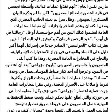
مارس نفس العام: "أنهم نفذوا عمليات فدائية، وأنشطة تجسس
في غاية الخطورة لصالح المصريين". لكن ما لم يذكره البيان
العسكري الصهيوني، وظل سرا لم يعلنه الجانب المصري الذي
يفضل الكتمان وعدم التفاخر بإنجازاته، أن ضباط المخابرات
العامة استلموا كذلك اثنين من أهم جواسيسنا، أو قل "رجالتنا في
تل أبيب". "عبد الرحمن قرمان"، و"توفيق فايد البطاح". الذين
يعترف كتاب "الجواسيس" الصادر حديثا في إسرائيل أنهما أكبر
دليل على الفساد والفوضى في جهاز الاستخبارات الإسرائيلية،
والنجاح في المخابرات العامة المصرية. وهذا ما كتب ألقى
المصريون بالجاسوس الصهيوني "باروخ مزراحي" بعد أن اعتقلوه
في اليمن، وعرفوا أنه أحد كبار ضباط الموساد..يعمل في وحدة
"مسادا" -وحدة العمليات الخاصة- أرفع وحدات الجهاز وأكثرها
تدريبا وإطلاعا على الأسرار الدفينة. وفي مقر المخابرات العامة
جرت عملية اعتصار "مزراحي" حتى نزف بكل المعلومات التي
في حوزته والتي اطلع عليها بحكم عمله. وتحت ضغط التحقيقات
المهنية حصل المصريون على خريطة طريق تفصيلية توضح
أساليب العمل والتجنيد التي تتبعها وحدة "مسادا"..كيف يزرعون