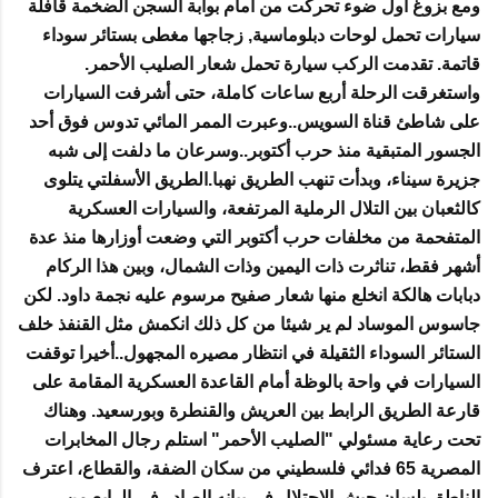
ومع بزوغ أول ضوء تحركت من أمام بوابة السجن الضخمة قافلة
سيارات تحمل لوحات دبلوماسية, زجاجها مغطى بستائر سوداء
قاتمة. تقدمت الركب سيارة تحمل شعار الصليب الأحمر.
واستغرقت الرحلة أربع ساعات كاملة، حتى أشرفت السيارات
على شاطئ قناة السويس..وعبرت الممر المائي تدوس فوق أحد
الجسور المتبقية منذ حرب أكتوبر..وسرعان ما دلفت إلى شبه
جزيرة سيناء، وبدأت تنهب الطريق نهبا.الطريق الأسفلتي يتلوى
كالثعبان بين التلال الرملية المرتفعة، والسيارات العسكرية
المتفحمة من مخلفات حرب أكتوبر التي وضعت أوزارها منذ عدة
أشهر فقط، تناثرت ذات اليمين وذات الشمال، وبين هذا الركام
دبابات هالكة انخلع منها شعار صفيح مرسوم عليه نجمة داود. لكن
جاسوس الموساد لم ير شيئا من كل ذلك انكمش مثل القنفذ خلف
الستائر السوداء الثقيلة في انتظار مصيره المجهول..أخيرا توقفت
السيارات في واحة بالوظة أمام القاعدة العسكرية المقامة على
قارعة الطريق الرابط بين العريش والقنطرة وبورسعيد. وهناك
تحت رعاية مسئولي "الصليب الأحمر" استلم رجال المخابرات
المصرية 65 فدائي فلسطيني من سكان الضفة، والقطاع، اعترف
الناطق بلسان جيش الاحتلال في بيانه الصادر في الرابع من