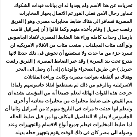
تحريات عن هذا الاسم ولم يجدوا له اي بيانات فبدات الشكوك
تساور رجال الامن فعلى الفور تم الاتصال بجهاز المخابرات
المصرية فسافر الى هناك ضابط مخابرات مصرى وهو ( الفريق
رفعت جبريل ) وقام بأخذه منهم وكما قالوا ( أن إسرائيل قامت
بارسال وحدات كامله وراء هذا الضابط المصري لانقاذ الجاسوس
ولو ألف مئات المجلدات , صنعت مئات من الافلام الامريكيه لن
تسرد جزء من ما حدث ولا نستطيع أن نخوض فى ذلك حديثا لانها
يندرج تحت بند السرية ) وقد عبر الضابط المصرى ( الفريق رفعت
جبريل ) عن طريق الصحراء والوديان إلى أن وصل الى البحر
وهناك تم ألتقطه بغواصه مصرية وكانت وراءة المقاتلات
الاسرئيليه وبالرغم من ذلك لم يستطعوا انقاذ جاسوسهم ولماذا
خرجت هذة القوات الهائله لنعلم جميعا أنه من المؤسف بشدة ان
يتم القيض على ضابط مخابرات من مخابرات معادية أو أخرى
ولنعلم انها حدثت 5 مرات فى التاريخ منهم 2 من أسرائيل وثانيا أن
الجاسوس لا يعلم الا التفاصيل المكلف بها من قبل ضابط الحاله
اما ضابط المخابرات فيعلم جميع أنواع الاقسام والتجهيزات وعند
وصوله الى مصر كان فى ذلك الوقت يقوم بتجهيز خطه بديله