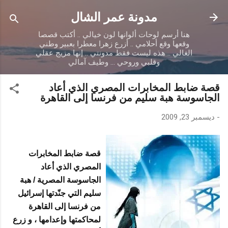
التخطي إلى المحتوى الرئيسي
مدونة عمر الشال
هنا أرسم لوحات ألوانها لون خيالي .. أكتب قصصا
وقعها وقع أحلامي .. أزرع زهرا معطرا بعبير وطني
الغالي .. هذه ليست فقط مدونتي .. إنها مزيج عقلي
وقلبي وروحي ... وطيف آمالي
قصة ضابط المخابرات المصري الذي أعاد
الجاسوسة هبة سليم من فرنسا إلى القاهرة
-
ديسمبر 23, 2009
قصة ضابط المخابرات
المصري الذي أعاد
الجاسوسة المصرية / هبة
سليم التي جنّدتها إسرائيل
من فرنسا إلى القاهرة
لمحاكمتها وإعدامها ، و زرع