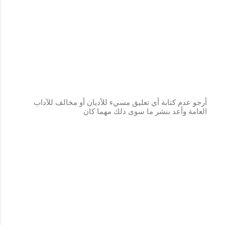
أرجو عدم كتابة أي تعليق مسيء للأديان أو مخالف للآداب
العامة وأعد بنشر ما سوى ذلك مهما كان
إ
ر
س
ا
ل
ت
ع
ل
ي
ق