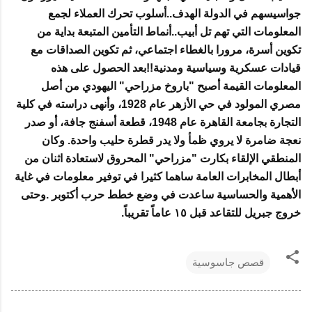
جواسيسهم في الدولة الهدف..أسلوب تحرك العملاء لجمع
المعلومات التي تهم تل أبيب..أنماط التأمين المتبعة بداية من
تكوين أسرة، مرورا بالغطاء اجتماعي، ثم تكوين الصداقات مع
قيادات عسكرية وسياسية ومدنية!!بعد الحصول على هذه
المعلومات القيمة أصبح "باروخ مزراحي" اليهودي من أصل
مصري المولود في حي الأزهر عام 1928، وأنهى دراسته في كلية
التجارة بجامعة القاهرة عام 1948، قطعة أسفنج جافة، أو صدر
نعجة ضامرة لا يروي ظمأ ولا يدر قطرة حليب واحدة. وكان
المنطقي الإلقاء بكارت "مزراحي" المحروق لاستعادة اثنان من
أبطال المخابرات العامة ساهما كثيرا في توفير معلومات في غاية
الأهمية والحساسية ساعدت في وضع خطط حرب أكتوبر .وحتى
خروج جبريل للتقاعد قبل ١٥ عاماً تقريباً.
قصص جاسوسية