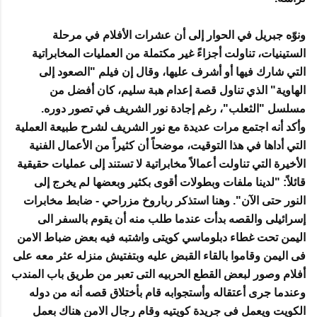
ونوّه جبريل في الحوار إلى أن عشرات الأفلام في مرحلة
الستينيات، تناولت أجزاءً غير مكتملة من العمليات المخابراتية
التي شارك فيها أو أشرف عليها، وقال إن فيلم "الصعود إلى
الهاوية" الذي تناول قصة إعدام هبة سليم، كان أفضل من
مسلسل "الثعلب"، رغم إجادة نور الشريف في تصور دوره.
وأكد أنه اجتمع مرات عديدة مع نور الشريف لشرح طبيعة العملية
التي أداها في هذا التوقيت، موضحاً أن كثيراً من الأعمال الفنية
الأخيرة التي تناولت أعمالاً مخابراتية لا تستند إلى عمليات حقيقية
قائلاً: "لدينا ملفات وبطولات أقوى بكثير وبعضها لم يخرج إلى
النور حتى الآن". وهنا استذكر رباروخ مزراحي - ضابط مخابرات
إسرائيلى والقصه بدأت عندما طلب منه أن يقوم بالسفر الى
اليمن تحت غطاء دبلوماسي كويتى واشتبه فيه بعض ضباط الامن
فى اليمن وقاموا بالقاء القبض عليه وبتفتيش منزله عثر معه على
أفلام وصور لبعض القطع الحربيه التى تعبر من طريق باب المندب
وعندما جرى أعتقاله وأستجوابه قام بأختلاق قصه أنه من دوله
الكويت ويعمل فى جريدة كويتيه وقام رجال الامن هناك بعمل