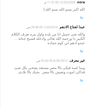
nora
12/23/2009 11:57:00 م
ت
الله اكبر بسم الله بسم الله:)
ع
رد
ل
ي
عبدا لفتاح الادهم
1/23/2010 09:46:00 ص
ق
والله شى جميل انا من بلده واول مره نعرف الكلام
ا
الكبير دا ورحمه الله تعالى وادخله فسيح جناته .....
عبدو ادهم ابن كوم حماده
ت
رد
غير معرف
6/26/2012 02:42:00 ص
ويما لسه فيكى يااا مصر مستعد يضحى بكل شئ
فداكى اموت وتعيش يااا مصر.. بحبك يااا بلادى
رد