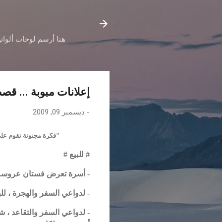
هنا أرسم لوحات ألوانه
إعلانات مبوبة ... ق
-
ديسمبر 09, 2009
"فكرة مجنونة تقوم على
# للبيع #
- أسرة تعرض فستان عروسة مستورد موديل 2
- لدواعي السفر والهجرة ، للبيع سيارة 128 موديل عام 78 ، هدية مع السيار
- لدواعي السفر والتقاعد ،