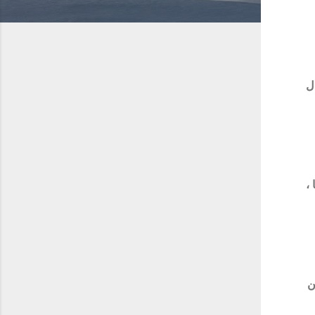
ال
 ،
ن