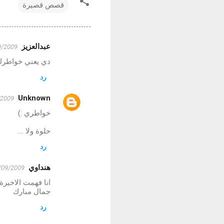
قصص قصيرة
عبدالعزيز
12/09/2009 0
ت
دي يعني خواطرك و
ع
رد
ل
ي
Unknown
2/09/2009
ق
خواطري :)
ا
حلوة ولا ....
ت
رد
هنداوي
12/09/2009 17:00
انا فهمت الاخير
جمال مبارك
رد