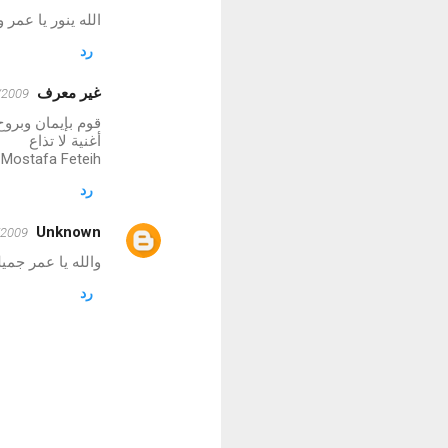
الله ينور يا عمر 
رد
غير معرف
12/14/2009
قوم بإيمان وبر
أغنية لا تذاع
Mostafa Feteih
رد
Unknown
2/22/2009
والله يا عمر جميل
رد