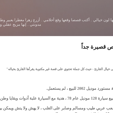
التخطي إلى المحتوى الرئيسي
ا لون خيالي .. أكتب قصصا وقعها وقع أحلامي .. أزرع زهرا معطرا بعبير و
مدونتي .. إنها مزيج عقلي 
صص قصيرة جداً
 خيال القارئ - حيث كل جملة تحتوي على قصة غير مكتوبة يقرأها القارئ بخياله"
200 للبيع ، لم يستعمل.
ة علبة أدوات وبقايا وطن.
 شعب عربي طيب ومسالم وصابر على الغلب ، لا يهش ولا ينش ويمكن بي