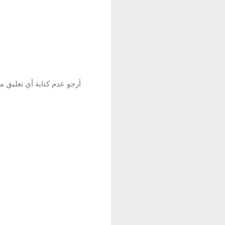
أرجو عدم كتابة أي تعليق م
إ
ر
س
ا
ل
ت
ع
ل
ي
ق