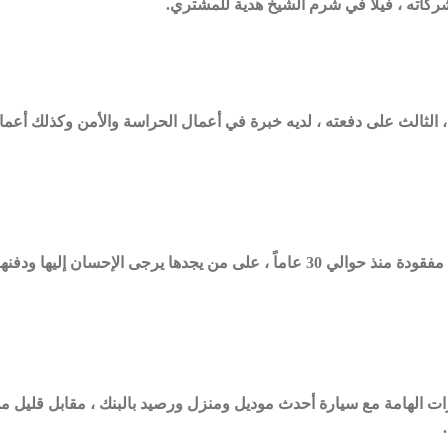
اته ، فيلا في شرم الشيخ هدية للمشتري.
 مهندس مدني ، خريج 2000 ، الثالث على دفعته ، لديه خبرة في أعمال الحراسة والأمن وكذلك أعم
، مفقودة منذ حوالي 30 عاماً ، على من يجدها يرجى الإحسان إليها ودفنها
رات الهامة مع سيارة أحدث موديل ومنزل ورصيد بالبنك ، مقابل قليل م